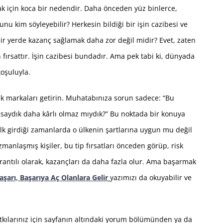
ak için koca bir nedendir. Daha önceden yüz binlerce,
nu kim söyleyebilir? Herkesin bildiği bir işin cazibesi ve
ir yerde kazanç sağlamak daha zor değil midir? Evet, zaten
n fırsattır. İşin cazibesi bundadır. Ama pek tabi ki, dünyada
koşuluyla.
ük markaları getirin. Muhatabınıza sorun sadece: “Bu
olsaydık daha kârlı olmaz mıydık?” Bu noktada bir konuya
 ilk girdiği zamanlarda o ülkenin şartlarına uygun mu değil
anlaşmış kişiler, bu tip fırsatları önceden görüp, risk
 orantılı olarak, kazançları da daha fazla olur. Ama başarmak
arı, Başarıya Aç Olanlara Gelir
yazımızı da okuyabilir ve
katkılarınız için sayfanın altındaki yorum bölümünden ya da