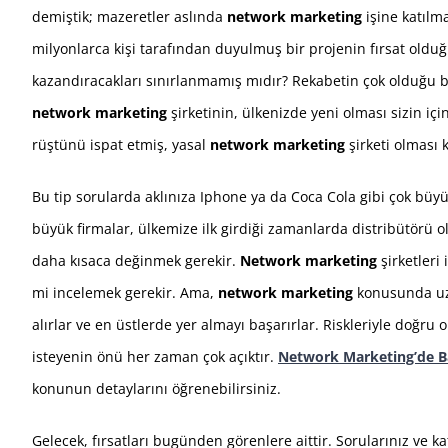
demiştik; mazeretler aslında
network marketing
işine katılm
milyonlarca kişi tarafından duyulmuş bir projenin fırsat olduğu
kazandıracakları sınırlanmamış mıdır? Rekabetin çok olduğu b
network marketing
şirketinin, ülkenizde yeni olması sizin içi
rüştünü ispat etmiş, yasal
network marketing
şirketi olması 
Bu tip sorularda aklınıza Iphone ya da Coca Cola gibi çok büy
büyük firmalar, ülkemize ilk girdiği zamanlarda distribütörü 
daha kısaca değinmek gerekir.
Network marketing
şirketleri
mi incelemek gerekir. Ama,
network marketing
konusunda uzm
alırlar ve en üstlerde yer almayı başarırlar. Riskleriyle doğru
isteyenin önü her zaman çok açıktır.
Network Marketing’de Baş
konunun detaylarını öğrenebilirsiniz.
Gelecek, fırsatları bugünden görenlere aittir. Sorularınız ve 