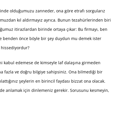
inde olduğumuzu zanneder, ona göre etrafı sorgularız
numuzdan kıl aldırmayız ayrıca. Bunun tezahürlerinden biri
z itirazlardan birinde ortaya çıkar: Bu firmayı, ben
 benden önce böyle bir şey duydun mu demek ister
 hissediyordur?
ni kabul edemese de kimseyle laf dalaşına girmeden
 fazla ve doğru bilgiye sahipsiniz. Ona bilmediği bir
tığınız şeylerin en birincil faydası bizzat ona olacak.
ilde anlamak için dinlemeniz gerekir. Sorusunu kesmeyin,