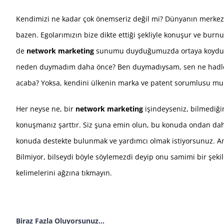
Kendimizi ne kadar çok önemseriz değil mi? Dünyanın merkez
bazen. Egolarımızın bize dikte ettiği şekliyle konuşur ve bur
de
network marketing
sunumu duyduğumuzda ortaya koyduğumu
neden duymadım daha önce? Ben duymadıysam, sen ne hadle
acaba? Yoksa, kendini ülkenin marka ve patent sorumlusu mu
Her neyse ne, bir
network marketing
işindeyseniz, bilmediği
konuşmanız şarttır. Siz şuna emin olun, bu konuda ondan daha
konuda destekte bulunmak ve yardımcı olmak istiyorsunuz. Anlat
Bilmiyor, bilseydi böyle söylemezdi deyip onu samimi bir şek
kelimelerini ağzına tıkmayın.
Biraz Fazla Oluyorsunuz…