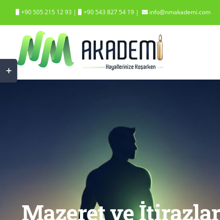
Skip
+90 505 215 12 93
|
+90 543 827 54 19
|
info@nmakademi.com
to
content
Toggle
Sliding
Bar
Area
Mazeret ve İtirazl