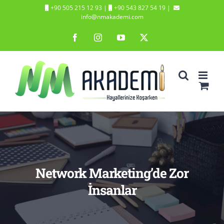
Skip
+90 505 215 12 93
|
+90 543 827 54 19
|
info@nmakademi.com
to
Facebook
Instagram
YouTube
X
content
Network Marketing’de Zor
İnsanlar