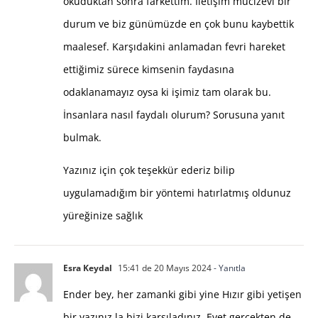
okuduktan sonra farkettim. İletişim mucizevi bir
durum ve biz günümüzde en çok bunu kaybettik
maalesef. Karşıdakini anlamadan fevri hareket
ettiğimiz sürece kimsenin faydasına
odaklanamayız oysa ki işimiz tam olarak bu.
İnsanlara nasıl faydalı olurum? Sorusuna yanıt
bulmak.
Yazınız için çok teşekkür ederiz bilip
uygulamadığım bir yöntemi hatırlatmış oldunuz
yüreğinize sağlık
Esra Keydal
15:41 de 20 Mayıs 2024
- Yanıtla
Ender bey, her zamanki gibi yine Hızır gibi yetişen
bir yazınız la bizi karşıladınız. Evet gerçekten de