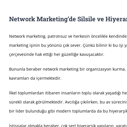
Network Marketing’de Silsile ve Hiyera
Network marketing, patronsuz ve herkesin öncelikle kendinden
marketing işinin bu yönünü çok sever. Çünkü bilinir ki bu işi
çerçevesinde hak ettiği her güzelliğe kavuşacaktır.
Bununla beraber network marketing bir organizasyon kurma, tak
kavramları da içermektedir.
İlkel toplumlardan itibaren insanların toplu olarak yaşadığı her
sürekli olarak görülmektedir. Avcılığa çıkılırken, bu av sürecini
bir lider bulunduğu gibi modern toplumlarda da bu hiyerarşik 
İstisnalar olmakla beraber, çok sert hiyerarşik yapıların, yarat