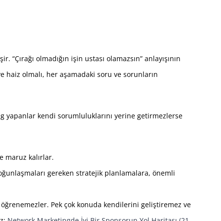
şir. “Çırağı olmadığın işin ustası olamazsın” anlayışının
ye haiz olmalı, her aşamadaki soru ve sorunların
ing yapanlar kendi sorumluluklarını yerine getirmezlerse
e maruz kalırlar.
 yoğunlaşmaları gereken stratejik planlamalara, önemli
ı öğrenemezler. Pek çok konuda kendilerini geliştiremez ve
uz:
Network Marketingde İyi Bir Sponsorun Yol Haritası (21