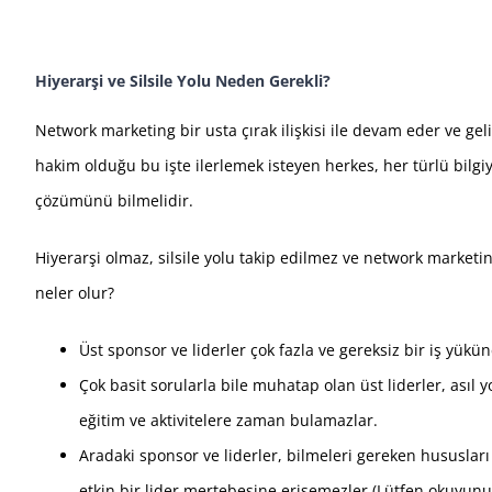
Hiyerarşi ve Silsile Yolu Neden Gerekli?
Network marketing bir usta çırak ilişkisi ile devam eder ve geli
hakim olduğu bu işte ilerlemek isteyen herkes, her türlü bilgi
çözümünü bilmelidir.
Hiyerarşi olmaz, silsile yolu takip edilmez ve network market
neler olur?
Üst sponsor ve liderler çok fazla ve gereksiz bir iş yükün
Çok basit sorularla bile muhatap olan üst liderler, asıl
eğitim ve aktivitelere zaman bulamazlar.
Aradaki sponsor ve liderler, bilmeleri gereken hususlar
etkin bir lider mertebesine erişemezler.(Lütfen okuyun