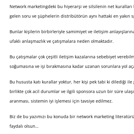
Network marketingdeki bu hiyerarşi ve silsilenin net kurallar
gelen soru ve şüphelerin distribütörün aynı hattaki en yakın s
Bunlar kişilerin birbirleriyle samimiyet ve iletişim anlayışlar
ufaklı anlaşmazlık ve çatışmalara neden olmaktadır.
Bu çatışmalar çok çeşitli iletişim kazalarına sebebiyet vereb
soğumasına ve işi bırakmasına kadar uzanan sorunlara yol aç
Bu hususta katı kurallar yoktur, her kişi pek tabi ki dilediği
birlikte çok acil durumlar ve ilgili sponsora uzun bir süre ul
aranması, sistemin iyi işlemesi için tavsiye edilmez.
Biz de bu yazımızı bu konuda bir network marketing literatür
faydalı olsun…