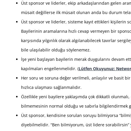
Üst sponsor ve liderler, ekip arkadaşlarından gelen aram
müsait değillerse ilk müsait olunan anda bu durum telaf
Üst sponsor ve liderler, sisteme kayıt ettikleri kişilerin 
Bayilerinin aramalarına hızlı cevap vermeyen bir sponsor
karşısında yılgınlık olarak algılanabilecek tavırlar sergil
bile ulaşılabilir olduğu söylenemez.
İşe yeni başlayan bayilerin merak duygularını devam et
kapılmaları engellenmelidir. (
Lütfen Okuyunuz: Network
Her soru ve soruna değer verilmeli, anlaşılır ve basit bi
hızlıca ulaşması sağlanmalıdır.
Özellikle yeni bayilere yaklaşımda çok dikkatli olunmalı,
bilmemesinin normal olduğu ve sabırla bilgilendirmek g
Üst sponsor, kendisine sorulan soruyu bilmiyorsa “bilmi
diyebilmelidir. “Ben bilmiyorum, üst lidere sorabilirsin”