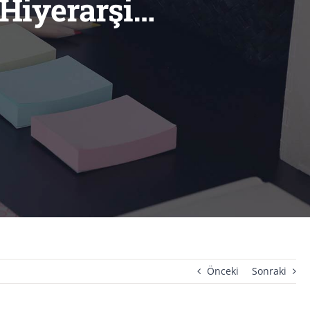
 Hiyerarşi…
Önceki
Sonraki